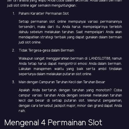
serta rahasia yang wajib Anda coba dalam aktivitas Anda dalam bermain
judi slot online agar semakin menguntungkan :
Pahami Karakter Permainan Slot
Setiap permainan slot online mempunyai variasi permainannya
tersendiri, maka dari itu Anda harus mempelajarinya terlebih
dahulu sebelum melakukan taruhan. Saat mempelajari Anda akan
mendapatkan strategi terbaik yang dapat gunakan dalam bermain
judi slot online.
Tidak Tergesa-gesa dalam Bermain
Walaupun sangat menggairahkan bermain di LANDSLOT88, namun
Anda tetap harus dapat mengontrol emosi Anda dalam bermain.
Lakukan manajemen waktu yang baik serta ambil tindakan
seperlunya dalam melakukan putaran slot online.
Main dengan Campuran Taruhan Kecil dan Taruhan Besar
Apakah Anda bertaruh dengan taruhan yang monoton? Coba
campur variasi taruhan Anda dengan sesekali melakukan taruhan
kecil dan besar di setiap putaran slot. Menurut pengalaman,
dengan cara tersebut jackpot major, minor dan grand dapat Anda
raih.
Mengenal 4 Permainan Slot