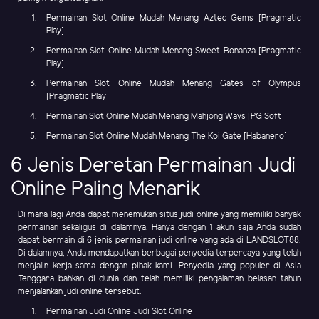
Permainan Slot Online Mudah Menang Aztec Gems [Pragmatic
Play]
Permainan Slot Online Mudah Menang Sweet Bonanza [Pragmatic
Play]
Permainan Slot Online Mudah Menang Gates of Olympus
[Pragmatic Play]
Permainan Slot Online Mudah Menang Mahjong Ways [PG Soft]
Permainan Slot Online Mudah Menang The Koi Gate [Habanero]
6 Jenis Deretan Permainan Judi
Online Paling Menarik
Di mana lagi Anda dapat menemukan situs judi online yang memiliki banyak
permainan sekaligus di dalamnya. Hanya dengan 1 akun saja Anda sudah
dapat bermain di 6 jenis permainan judi online yang ada di LANDSLOT88.
Di dalamnya, Anda mendapatkan berbagai penyedia terpercaya yang telah
menjalin kerja sama dengan pihak kami. Penyedia yang populer di Asia
Tenggara bahkan di dunia dan telah memiliki pengalaman belasan tahun
menjalankan judi online tersebut.
Permainan Judi Online Judi Slot Online