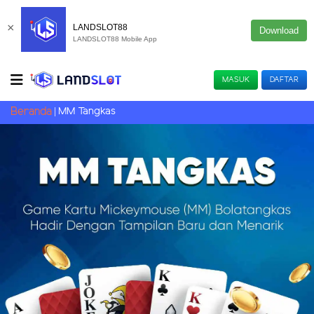
×
LANDSLOT88
Download
LANDSLOT88 Mobile App
MASUK
DAFTAR
Beranda
MM Tangkas