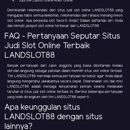
Judi live Casino Online Rolet Online
Demikianlah rekomendasi dari situs judi slot online LANDSLOT88 yang
mengupas habis semua kelebihan, rekomendasi dan rahasia menang mesin
slot online. Apa penyedia slot favorit Anda? Silakan daftarkan diri Anda
dan nikmati jackpot slot online terbesar dari LANDSLOT88.
FAQ - Pertanyaan Seputar Situs
Judi Slot Online Terbaik
LANDSLOT88
Banyak pertanyaan dari calon anggota yang biasa dilontarkan melalui
obrolan langsung sebagai patokan dalam memilih situs slot online terbaik.
Tim LANDSLOT88 merekap semua pertanyaan tersebut agar Anda dapat
langsung mengetahui jawabannya secara cepat. Dikarenakan visi dan misi
LANDSLOT88 adalah menjaga kenyamanan pemain selama melakukan
taruhan di situs judi slot online terbaik ini. Berikut beberapa pertanyaan
yang telah dirangkum oleh tim LANDSLOT88 seperti :
Apa keunggulan situs
LANDSLOT88 dengan situs
lainnya?