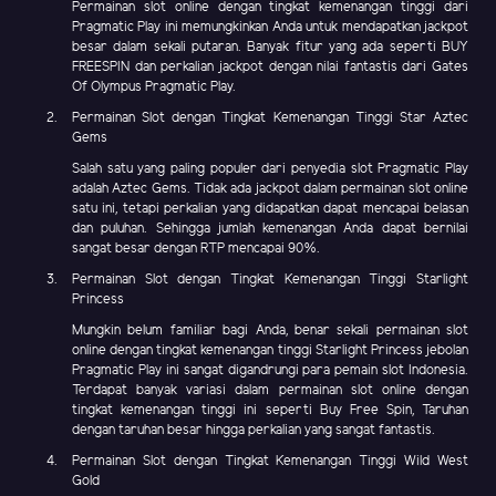
Permainan slot online dengan tingkat kemenangan tinggi dari
Pragmatic Play ini memungkinkan Anda untuk mendapatkan jackpot
besar dalam sekali putaran. Banyak fitur yang ada seperti BUY
FREESPIN dan perkalian jackpot dengan nilai fantastis dari Gates
Of Olympus Pragmatic Play.
Permainan Slot dengan Tingkat Kemenangan Tinggi Star Aztec
Gems
Salah satu yang paling populer dari penyedia slot Pragmatic Play
adalah Aztec Gems. Tidak ada jackpot dalam permainan slot online
satu ini, tetapi perkalian yang didapatkan dapat mencapai belasan
dan puluhan. Sehingga jumlah kemenangan Anda dapat bernilai
sangat besar dengan RTP mencapai 90%.
Permainan Slot dengan Tingkat Kemenangan Tinggi Starlight
Princess
Mungkin belum familiar bagi Anda, benar sekali permainan slot
online dengan tingkat kemenangan tinggi Starlight Princess jebolan
Pragmatic Play ini sangat digandrungi para pemain slot Indonesia.
Terdapat banyak variasi dalam permainan slot online dengan
tingkat kemenangan tinggi ini seperti Buy Free Spin, Taruhan
dengan taruhan besar hingga perkalian yang sangat fantastis.
Permainan Slot dengan Tingkat Kemenangan Tinggi Wild West
Gold