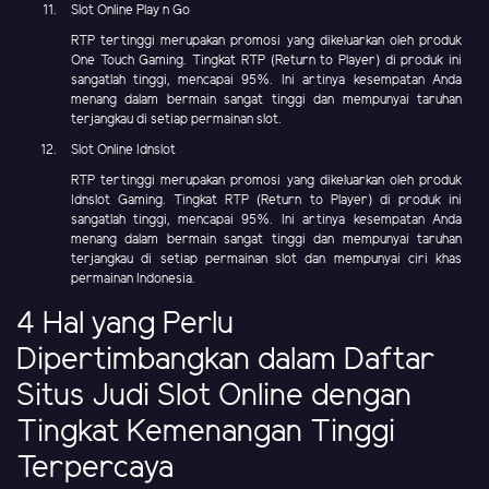
Slot Online Play n Go
RTP tertinggi merupakan promosi yang dikeluarkan oleh produk
One Touch Gaming. Tingkat RTP (Return to Player) di produk ini
sangatlah tinggi, mencapai 95%. Ini artinya kesempatan Anda
menang dalam bermain sangat tinggi dan mempunyai taruhan
terjangkau di setiap permainan slot.
Slot Online Idnslot
RTP tertinggi merupakan promosi yang dikeluarkan oleh produk
Idnslot Gaming. Tingkat RTP (Return to Player) di produk ini
sangatlah tinggi, mencapai 95%. Ini artinya kesempatan Anda
menang dalam bermain sangat tinggi dan mempunyai taruhan
terjangkau di setiap permainan slot dan mempunyai ciri khas
permainan Indonesia.
4 Hal yang Perlu
Dipertimbangkan dalam Daftar
Situs Judi Slot Online dengan
Tingkat Kemenangan Tinggi
Terpercaya