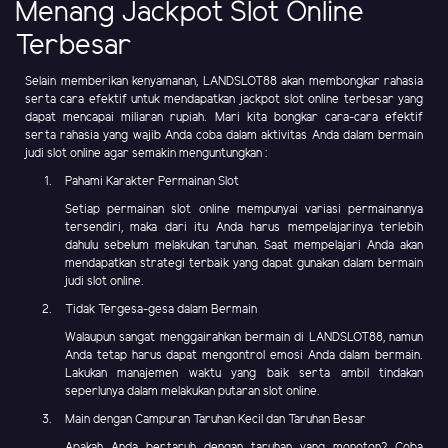
Menang Jackpot Slot Online
Terbesar
Selain memberikan kenyamanan, LANDSLOT88 akan membongkar rahasia
serta cara efektif untuk mendapatkan jackpot slot online terbesar yang
dapat mencapai miliaran rupiah. Mari kita bongkar cara-cara efektif
serta rahasia yang wajib Anda coba dalam aktivitas Anda dalam bermain
judi slot online agar semakin menguntungkan :
Pahami Karakter Permainan Slot
Setiap permainan slot online mempunyai variasi permainannya
tersendiri, maka dari itu Anda harus mempelajarinya terlebih
dahulu sebelum melakukan taruhan. Saat mempelajari Anda akan
mendapatkan strategi terbaik yang dapat gunakan dalam bermain
judi slot online.
Tidak Tergesa-gesa dalam Bermain
Walaupun sangat menggairahkan bermain di LANDSLOT88, namun
Anda tetap harus dapat mengontrol emosi Anda dalam bermain.
Lakukan manajemen waktu yang baik serta ambil tindakan
seperlunya dalam melakukan putaran slot online.
Main dengan Campuran Taruhan Kecil dan Taruhan Besar
Apakah Anda bertaruh dengan taruhan yang monoton? Coba