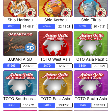
Shio Harimau
Shio Kerbau
Shio Tikus
6851
4044
8526
14:48:19
22:48:19
20:47:19
JAKARTA 5D
TOTO West Asia
TOTO Asia Pacific
51665
2079
6899
20:17:19
12:17:19
20:17:19
TOTO Southeast Asia
TOTO East Asia
TOTO South Asia
3318
5486
8846
15:17:19
13:17:19
17:17:19