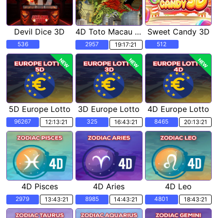
Devil Dice 3D
4D Toto Macau Pools
Sweet Candy 3D
536
2957
512
19:17:19
NEW
NEW
NEW
5D Europe Lotto
3D Europe Lotto
4D Europe Lotto
96267
325
8465
12:13:19
16:43:19
20:13:19
4D Pisces
4D Aries
4D Leo
2979
8985
4801
13:43:19
14:43:19
18:43:19