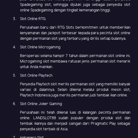
Spadegaming slot, sehingga dijuluki juga sebagai penyedia slot
online Spadegaming dengan tingkat kemenangan tinggi.
Slot Online RTG
Perusahaan baru dari RTG Slots berkomitmen untuk memberikan
kenyamanan dan jackpot terbesar kepada para pecinta slot online
dengan permainan slot yang terbaru yang dirilis setiap bulannya.
Slot Online Microgaming
Beroperasi selama hampir 7 tahun dalam permainan slot online ini,
Microgaming slot membawa ratusan jenis permainan slot menarik
untuk Anda mainkan.
Slot Online Playtech
Penyedia Playtech slot merilis permainan slot yang memiliki banyak
variasi di dalamnya. Selain dikenal melalui produk mesin slot,
Playtech Indonesia juga merilis permainan judi tembak ikan online.
Slot Online Joker Gaming
Perusahaan ini telah dikenal luas di kalangan pecinta permainan
online. LANDSLOT88 sudah populer dengan produk slot dan
tembak ikannya dan menjadi saingan dari Pragmatic Play sebagai
penyedia slot terbaik di Asia.
Habanero Slot