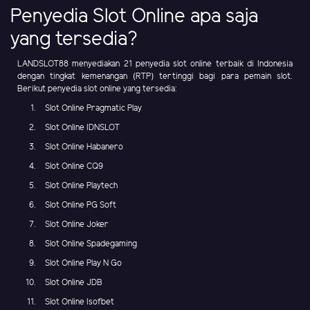
Penyedia Slot Online apa saja
yang tersedia?
LANDSLOT88 menyediakan 21 penyedia slot online terbaik di Indonesia
dengan tingkat kemenangan (RTP) tertinggi bagi para pemain slot.
Berikut penyedia slot online yang tersedia:
Slot Online Pragmatic Play
Slot Online IDNSLOT
Slot Online Habanero
Slot Online CQ9
Slot Online Playtech
Slot Online PG Soft
Slot Online Joker
Slot Online Spadegaming
Slot Online Play N Go
Slot Online JDB
Slot Online Isofbet