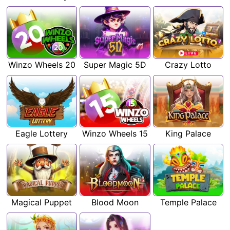
Winzo Wheels 20
Super Magic 5D
Crazy Lotto
Eagle Lottery
Winzo Wheels 15
King Palace
Magical Puppet
Blood Moon
Temple Palace