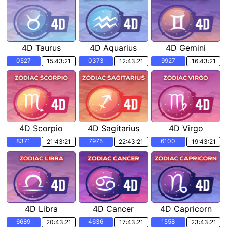
4D Taurus
4D Aquarius
4D Gemini
0527
0373
9927
15:43:19
12:43:19
16:43:19
4D Scorpio
4D Sagitarius
4D Virgo
8371
7975
6100
21:43:19
22:43:19
19:43:19
4D Libra
4D Cancer
4D Capricorn
6689
4636
1558
20:43:19
17:43:19
23:43:19