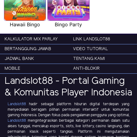
Hawaii Bingo
Bingo Party
KALKULATOR MIX PARLAY
LINK LANDSLOT88
BERTANGGUNG JAWAB
VIDEO TUTORIAL
JADWAL BANK
TENTANG KAMI
MOBILE
ANTI-BLOKIR
Landslot88 - Portal Gaming
& Komunitas Player Indonesia
Landslot88
hadir sebagai platform hiburan digital terdepan yang
menyediakan beragam pilihan permainan interaktif untuk komunitas
gaming Indonesia. Dengan fokus pada pengalaman pengguna yang optimal,
Landslot88
mengintegrasikan berbagai kategori permainan dalam satu
akses tunggal, mencakup esports, slots, live lottery, casino langsung, dan
permainan klasik seperti tangkas. Platform ini mengutamakan