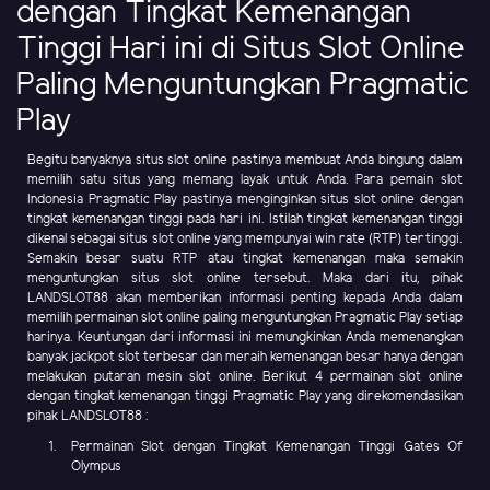
dengan Tingkat Kemenangan
Tinggi Hari ini di Situs Slot Online
Paling Menguntungkan Pragmatic
Play
Begitu banyaknya situs slot online pastinya membuat Anda bingung dalam
memilih satu situs yang memang layak untuk Anda. Para pemain slot
Indonesia Pragmatic Play pastinya menginginkan situs slot online dengan
tingkat kemenangan tinggi pada hari ini. Istilah tingkat kemenangan tinggi
dikenal sebagai situs slot online yang mempunyai win rate (RTP) tertinggi.
Semakin besar suatu RTP atau tingkat kemenangan maka semakin
menguntungkan situs slot online tersebut. Maka dari itu, pihak
LANDSLOT88 akan memberikan informasi penting kepada Anda dalam
memilih permainan slot online paling menguntungkan Pragmatic Play setiap
harinya. Keuntungan dari informasi ini memungkinkan Anda memenangkan
banyak jackpot slot terbesar dan meraih kemenangan besar hanya dengan
melakukan putaran mesin slot online. Berikut 4 permainan slot online
dengan tingkat kemenangan tinggi Pragmatic Play yang direkomendasikan
pihak LANDSLOT88 :
Permainan Slot dengan Tingkat Kemenangan Tinggi Gates Of
Olympus