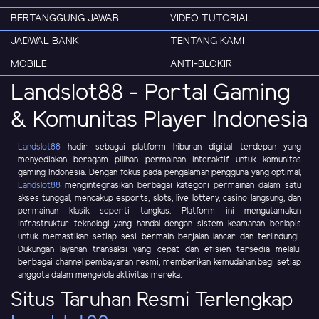
BERTANGGUNG JAWAB
VIDEO TUTORIAL
JADWAL BANK
TENTANG KAMI
MOBILE
ANTI-BLOKIR
Landslot88 - Portal Gaming
& Komunitas Player Indonesia
Landslot88
hadir sebagai platform hiburan digital terdepan yang
menyediakan beragam pilihan permainan interaktif untuk komunitas
gaming Indonesia. Dengan fokus pada pengalaman pengguna yang optimal,
Landslot88
mengintegrasikan berbagai kategori permainan dalam satu
akses tunggal, mencakup esports, slots, live lottery, casino langsung, dan
permainan klasik seperti tangkas. Platform ini mengutamakan
infrastruktur teknologi yang handal dengan sistem keamanan berlapis
untuk memastikan setiap sesi bermain berjalan lancar dan terlindungi.
Dukungan layanan transaksi yang cepat dan efisien tersedia melalui
berbagai channel pembayaran resmi, memberikan kemudahan bagi setiap
anggota dalam mengelola aktivitas mereka.
Situs Taruhan Resmi Terlengkap