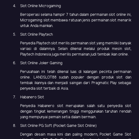
Slot Online Microgaming
Beroperasi selama hampir 7 tahun dalam permainan slot online ini,
Microgaming slot membawa ratusan jenis permainan slot menarik
untuk Anda mainkan.
Slot Online Playtech
Penyedia Playtech slot merilis permainan slot yang memiliki banyak
variasi di dalamnya. Selain dikenal melalui produk mesin slot,
Playtech Indonesia juga merilis permainan judi tembak ikan online.
Slot Online Joker Gaming
Perusahaan ini telah dikenal luas di kalangan pecinta permainan
online. LANDSLOT88 sudah populer dengan produk slot dan
tembak ikannya dan menjadi saingan dari Pragmatic Play sebagai
penyedia slot terbaik di Asia.
Habanero Slot
Penyedia Habanero slot merupakan salah satu penyedia slot
dengan tingkat kemenangan tinggi menggunakan taruhan rendah
yang mempunyai pemain setia dalam bermain.
Slot Online PG Soft (Pocket Game Slot Online)
Dengan desain masa kini dan paling modern, Pocket Game Slot