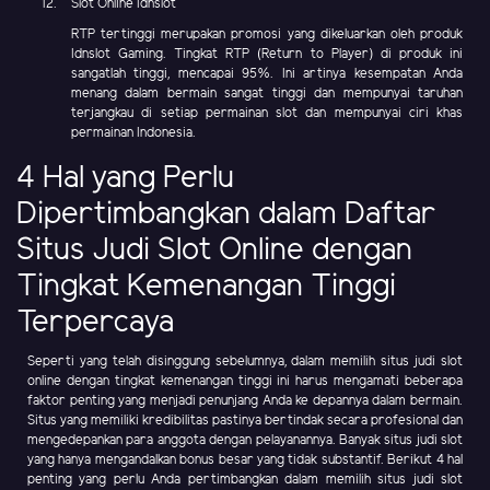
Slot Online Idnslot
RTP tertinggi merupakan promosi yang dikeluarkan oleh produk
Idnslot Gaming. Tingkat RTP (Return to Player) di produk ini
sangatlah tinggi, mencapai 95%. Ini artinya kesempatan Anda
menang dalam bermain sangat tinggi dan mempunyai taruhan
terjangkau di setiap permainan slot dan mempunyai ciri khas
permainan Indonesia.
4 Hal yang Perlu
Dipertimbangkan dalam Daftar
Situs Judi Slot Online dengan
Tingkat Kemenangan Tinggi
Terpercaya
Seperti yang telah disinggung sebelumnya, dalam memilih situs judi slot
online dengan tingkat kemenangan tinggi ini harus mengamati beberapa
faktor penting yang menjadi penunjang Anda ke depannya dalam bermain.
Situs yang memiliki kredibilitas pastinya bertindak secara profesional dan
mengedepankan para anggota dengan pelayanannya. Banyak situs judi slot
yang hanya mengandalkan bonus besar yang tidak substantif. Berikut 4 hal
penting yang perlu Anda pertimbangkan dalam memilih situs judi slot