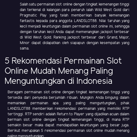
Salah satu permainan slot online dengan tingkat kemenangan tinggi
dan terkenal di kalangan para penaruh ialah Wild West Gold dari
Pragmatic Play yang telah memberikan banyak kemenangan
fantastis kepada para anggota LANDSLOT88. Nilai taruhan yang
kecil menjadi keuntungan dalam permainan slot online ini, sehingga
dengan taruhan kecil Anda dapat memenangkan jackpot terbesar
di Wild West Gold. Ranking jackpot terbesar dari Grand, Major,
Minor dapat didapatkan oleh siapapun dengan kesempatan yang
sama.
5 Rekomendasi Permainan Slot
Online Mudah Menang Paling
Menguntungkan di Indonesia
Beragam permainan slot online dengan tingkat kemenangan tinggi yang
tersedia dari penyedia berjumlah ribuan. Mungkin Anda bingung dalam
memainkan permainan apa yang paling menguntungkan, pihak
LANDSLOT88 memberikan rekomendasi permainan yang memiliki RTP
tertinggi. RTP sendiri adalah Return to Player yang dijadikan acuan dalam
bermain slot online dengan tingkat kemenangan tinggi, di mana RTP
semakin besar maka dapat mendapatkan keuntungan yang besar juga.
Berikut merupakan 5 rekomendasi permainan slot online mudah menang
paling menguntungkan: