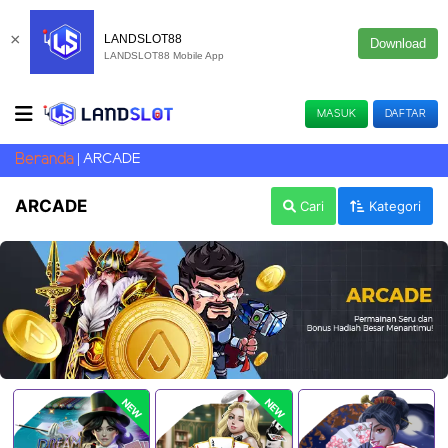
×
LANDSLOT88
Download
LANDSLOT88 Mobile App
MASUK
DAFTAR
Beranda
ARCADE
ARCADE
Cari
Kategori
NEW
NEW