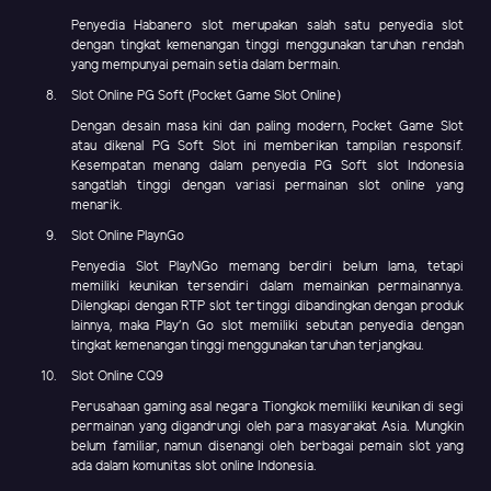
Penyedia Habanero slot merupakan salah satu penyedia slot
dengan tingkat kemenangan tinggi menggunakan taruhan rendah
yang mempunyai pemain setia dalam bermain.
Slot Online PG Soft (Pocket Game Slot Online)
Dengan desain masa kini dan paling modern, Pocket Game Slot
atau dikenal PG Soft Slot ini memberikan tampilan responsif.
Kesempatan menang dalam penyedia PG Soft slot Indonesia
sangatlah tinggi dengan variasi permainan slot online yang
menarik.
Slot Online PlaynGo
Penyedia Slot PlayNGo memang berdiri belum lama, tetapi
memiliki keunikan tersendiri dalam memainkan permainannya.
Dilengkapi dengan RTP slot tertinggi dibandingkan dengan produk
lainnya, maka Play'n Go slot memiliki sebutan penyedia dengan
tingkat kemenangan tinggi menggunakan taruhan terjangkau.
Slot Online CQ9
Perusahaan gaming asal negara Tiongkok memiliki keunikan di segi
permainan yang digandrungi oleh para masyarakat Asia. Mungkin
belum familiar, namun disenangi oleh berbagai pemain slot yang
ada dalam komunitas slot online Indonesia.