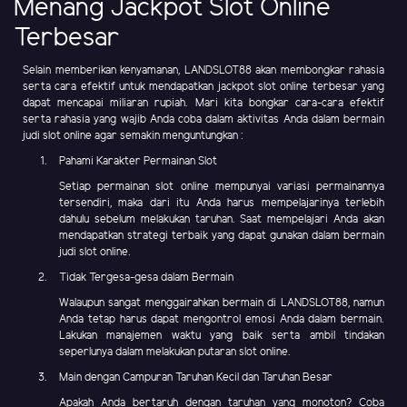
Menang Jackpot Slot Online
Terbesar
Selain memberikan kenyamanan, LANDSLOT88 akan membongkar rahasia
serta cara efektif untuk mendapatkan jackpot slot online terbesar yang
dapat mencapai miliaran rupiah. Mari kita bongkar cara-cara efektif
serta rahasia yang wajib Anda coba dalam aktivitas Anda dalam bermain
judi slot online agar semakin menguntungkan :
Pahami Karakter Permainan Slot
Setiap permainan slot online mempunyai variasi permainannya
tersendiri, maka dari itu Anda harus mempelajarinya terlebih
dahulu sebelum melakukan taruhan. Saat mempelajari Anda akan
mendapatkan strategi terbaik yang dapat gunakan dalam bermain
judi slot online.
Tidak Tergesa-gesa dalam Bermain
Walaupun sangat menggairahkan bermain di LANDSLOT88, namun
Anda tetap harus dapat mengontrol emosi Anda dalam bermain.
Lakukan manajemen waktu yang baik serta ambil tindakan
seperlunya dalam melakukan putaran slot online.
Main dengan Campuran Taruhan Kecil dan Taruhan Besar
Apakah Anda bertaruh dengan taruhan yang monoton? Coba