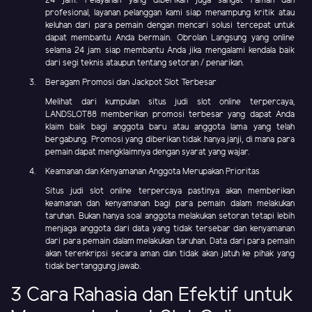
24 jam. Pelayanan yang diberikan juga sangat ramah dan
profesional, layanan pelanggan kami siap menampung kritik atau
keluhan dari para pemain dengan mencari solusi tercepat untuk
dapat membantu Anda bermain. Obrolan Langsung yang online
selama 24 jam siap membantu Anda jika mengalami kendala baik
dari segi teknis ataupun tentang setoran / penarikan.
Beragam Promosi dan Jackpot Slot Terbesar
Melihat dari kumpulan situs judi slot online terpercaya,
LANDSLOT88 memberikan promosi terbesar yang dapat Anda
klaim baik bagi anggota baru atau anggota lama yang telah
bergabung. Promosi yang diberikan tidak hanya janji, di mana para
pemain dapat mengklaimnya dengan syarat yang wajar.
Keamanan dan Kenyamanan Anggota Merupakan Prioritas
Situs judi slot online terpercaya pastinya akan memberikan
keamanan dan kenyamanan bagi para pemain dalam melakukan
taruhan. Bukan hanya soal anggota melakukan setoran tetapi lebih
menjaga anggota dari data yang tidak tersebar dan kenyamanan
dari para pemain dalam melakukan taruhan. Data dari para pemain
akan terenkripsi secara aman dan tidak akan jatuh ke pihak yang
tidak bertanggung jawab.
3 Cara Rahasia dan Efektif untuk