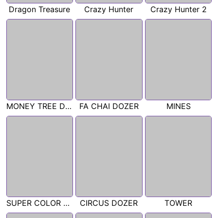
Dragon Treasure
Crazy Hunter
Crazy Hunter 2
MONEY TREE DOZER
FA CHAI DOZER
MINES
SUPER COLOR GAME
CIRCUS DOZER
TOWER