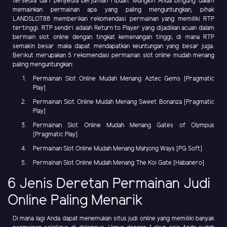
tersedia dari penyedia berjumlah ribuan. Mungkin Anda bingung dalam
memainkan permainan apa yang paling menguntungkan, pihak
LANDSLOT88 memberikan rekomendasi permainan yang memiliki RTP
tertinggi. RTP sendiri adalah Return to Player yang dijadikan acuan dalam
bermain slot online dengan tingkat kemenangan tinggi, di mana RTP
semakin besar maka dapat mendapatkan keuntungan yang besar juga.
Berikut merupakan 5 rekomendasi permainan slot online mudah menang
paling menguntungkan:
Permainan Slot Online Mudah Menang Aztec Gems [Pragmatic
Play]
Permainan Slot Online Mudah Menang Sweet Bonanza [Pragmatic
Play]
Permainan Slot Online Mudah Menang Gates of Olympus
[Pragmatic Play]
Permainan Slot Online Mudah Menang Mahjong Ways [PG Soft]
Permainan Slot Online Mudah Menang The Koi Gate [Habanero]
6 Jenis Deretan Permainan Judi
Online Paling Menarik
Di mana lagi Anda dapat menemukan situs judi online yang memiliki banyak