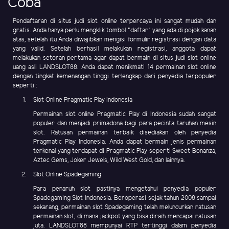
Coba
Pendaftaran di situs judi slot online terpercaya ini sangat mudah dan
gratis. Anda hanya perlu mengklik tombol "daftar" yang ada di pojok kanan
atas, setelah itu Anda diwajibkan mengisi formulir registrasi dengan data
yang valid. Setelah berhasil melakukan registrasi, anggota dapat
melakukan setoran pertama agar dapat bermain di situs judi slot online
uang asli LANDSLOT88. Anda dapat menikmati 14 permainan slot online
dengan tingkat kemenangan tinggi terlengkap dari penyedia terpopuler
seperti :
Slot Online Pragmatic Play Indonesia
Permainan slot online Pragmatic Play di Indonesia sudah sangat
populer dan menjadi primadona bagi para pecinta taruhan mesin
slot. Ratusan permainan terbaik disediakan oleh penyedia
Pragmatic Play Indonesia. Anda dapat bermain jenis permainan
terkenal yang terdapat di Pragmatic Play seperti Sweet Bonanza,
Aztec Gems, Joker Jewels, Wild West Gold, dan lainnya.
Slot Online Spadegaming
Para penaruh slot pastinya mengetahui penyedia populer
Spadegaming Slot Indonesia. Beroperasi sejak tahun 2008 sampai
sekarang, permainan slot Spadegaming telah meluncurkan ratusan
permainan slot, di mana jackpot yang bisa diraih mencapai ratusan
juta. LANDSLOT88 mempunyai RTP tertinggi dalam penyedia