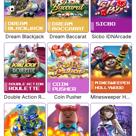
Dream Blackjack
Dream Baccarat
Sicbo IDNArcade
Double Action Roulette
Coin Pusher
Minesweeper Hollywood