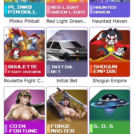
Plinko Pinball
Red Light Green Light
Haunted Haven
Roulette Fight Chicken
Initial Bet
Shogun Empire