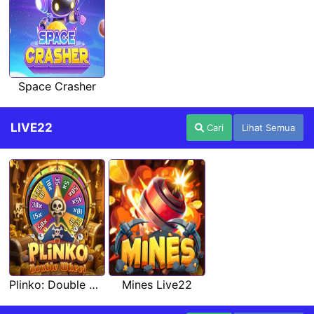
Space Crasher
LIVE22
Cari
Lihat Semua
Plinko: Double Wheel Live22
Mines Live22