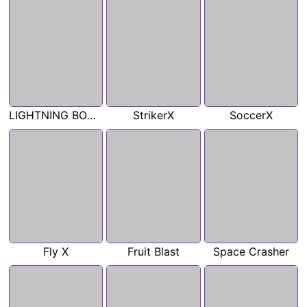
LIGHTNING BOMB
StrikerX
SoccerX
Fly X
Fruit Blast
Space Crasher