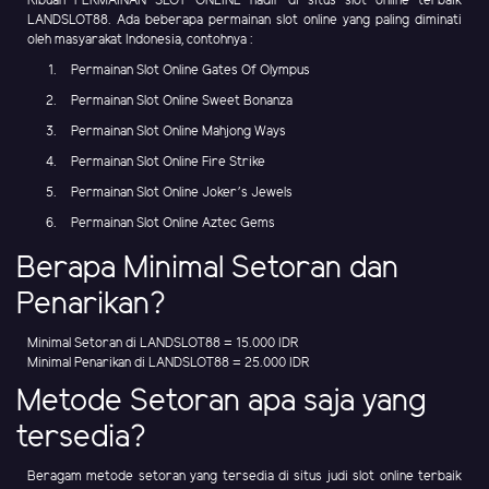
Ribuan PERMAINAN SLOT ONLINE hadir di situs slot online terbaik
LANDSLOT88. Ada beberapa permainan slot online yang paling diminati
oleh masyarakat Indonesia, contohnya :
Permainan Slot Online Gates Of Olympus
Permainan Slot Online Sweet Bonanza
Permainan Slot Online Mahjong Ways
Permainan Slot Online Fire Strike
Permainan Slot Online Joker's Jewels
Permainan Slot Online Aztec Gems
Berapa Minimal Setoran dan
Penarikan?
Minimal Setoran di LANDSLOT88 = 15.000 IDR
Minimal Penarikan di LANDSLOT88 = 25.000 IDR
Metode Setoran apa saja yang
tersedia?
Beragam metode setoran yang tersedia di situs judi slot online terbaik